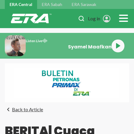
Skip to main content
ERA Central
ERA Sabah
ERA Sarawak
Log in
Listen Live
Syamel Maafkanlah
Back to Article
BERITA| Cuaca