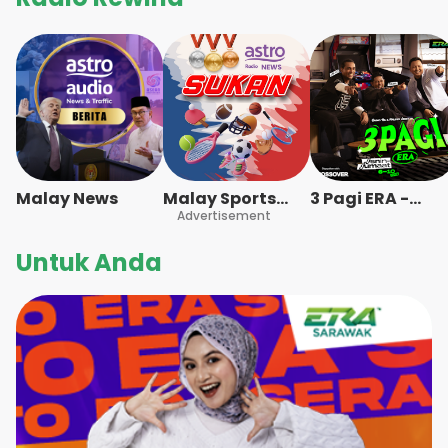
Malay News
Malay Sports
3 Pagi ERA -
News
Advertisement
Radio Station
[BM]
Untuk Anda