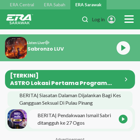
Skip to main content
ERA Central
ERA Sabah
ERA Sarawak
Log in
Listen Live
Ernie Zakri, Sabronzo LUV
[TERKINI]
ASTRO Lokasi Pertama Program
Singgah Media Merdeka JAPEN
BERITA| Siasatan Dalaman Dijalankan Bagi Kes
Gangguan Seksual Di Pulau Pinang
BERITA| Pendakwaan Ismail Sabri
ditangguh ke 27 Ogos
Advertisement