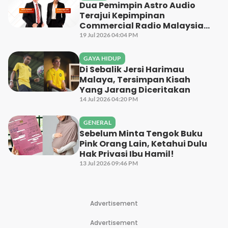
Dua Pemimpin Astro Audio
Terajui Kepimpinan
Commercial Radio Malaysia
Bagi Penggal 2026-2028
19 Jul 2026 04:04 PM
GAYA HIDUP
Di Sebalik Jersi Harimau
Malaya, Tersimpan Kisah
Yang Jarang Diceritakan
14 Jul 2026 04:20 PM
GENERAL
Sebelum Minta Tengok Buku
Pink Orang Lain, Ketahui Dulu
Hak Privasi Ibu Hamil!
13 Jul 2026 09:46 PM
Advertisement
Advertisement