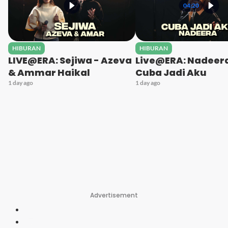
04:20
HIBURAN
HIBURAN
LIVE@ERA: Sejiwa - Azeva
Live@ERA: Nadeera
& Ammar Haikal
Cuba Jadi Aku
1 day ago
1 day ago
Advertisement