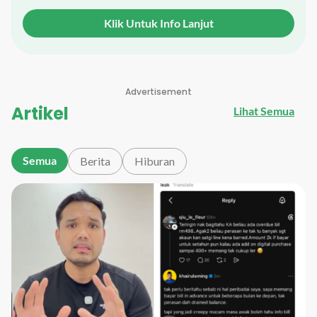
Macam-macam lagik lah Seranto Era bersama Ummi
yang sentiasa ready nak teman kitak orang setiap Isnin
Klik Untuk Info Lanjut
sampe Jumaat Jam 1 hingga 4 petang. Hanya di ERA
Sarawak, Era muzik Hit Terkini!
Advertisement
Artikel
Lihat Semua
Semua
Berita
Hiburan