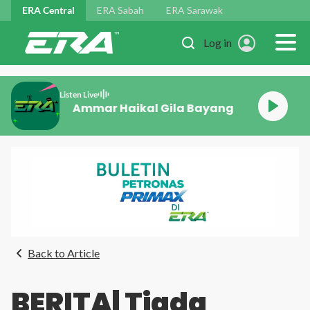
Skip to main content
ERA Central
ERA Sabah
ERA Sarawak
Log in
Listen Live
Ammar Haikal Gila Bayang
Back to Article
BERITA| Tiada