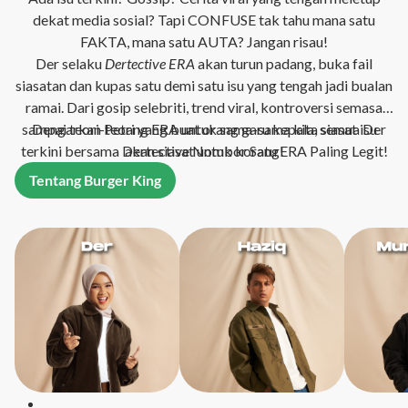
dekat media sosial? Tapi CONFUSE tak tahu mana satu
FAKTA, mana satu AUTA? Jangan risau!
Der selaku
Dertective ERA
akan turun padang, buka fail
siasatan dan kupas satu demi satu isu yang tengah jadi bualan
ramai. Dari gosip selebriti, trend viral, kontroversi semasa
sampai teori-teori yang buat orang garu kepala, semua Der
Dengarkan Petang ERA untuk sama-sama kita siasat isu
terkini bersama Dertective Nombor Satu ERA Paling Legit!
akan siasat untuk korang!
Tentang Burger King