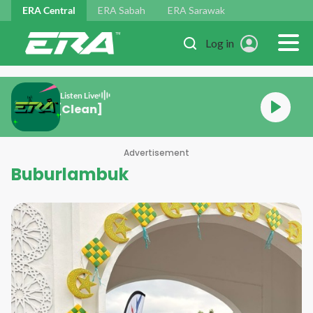
Skip to main content
ERA Central
ERA Sabah
ERA Sarawak
Log in
Listen Live
rollerblade [Clean]
Advertisement
Buburlambuk