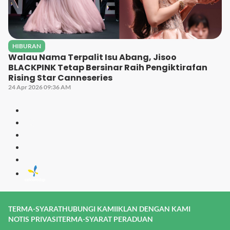
HIBURAN
Walau Nama Terpalit Isu Abang, Jisoo
BLACKPINK Tetap Bersinar Raih Pengiktirafan
Rising Star Canneseries
24 Apr 2026 09:36 AM
TERMA-SYARAT
HUBUNGI KAMI
IKLAN DENGAN KAMI
NOTIS PRIVASI
TERMA-SYARAT PERADUAN