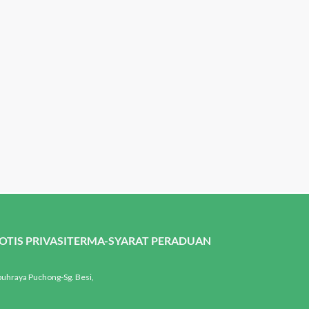
rkini
OTIS PRIVASI
TERMA-SYARAT PERADUAN
buhraya Puchong-Sg. Besi,