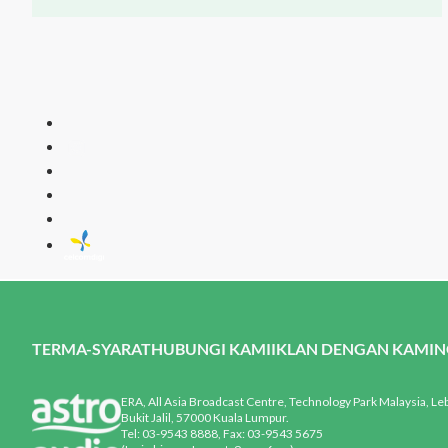
ERA
Muzik Hit Te
TERMA-SYARAT
HUBUNGI KAMI
IKLAN DENGAN KAMI
N
ERA, All Asia Broadcast Centre, Technology Park Malaysia, Le
Bukit Jalil, 57000 Kuala Lumpur.
Tel: 03-9543 8888, Fax: 03-9543 5675