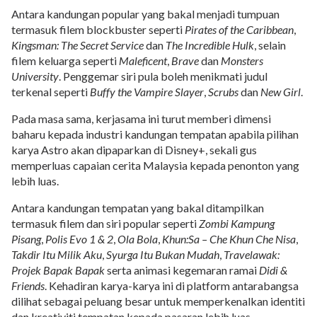
Antara kandungan popular yang bakal menjadi tumpuan
termasuk filem blockbuster seperti
Pirates of the Caribbean
,
Kingsman: The Secret Service
dan
The Incredible Hulk
, selain
filem keluarga seperti
Maleficent
,
Brave
dan
Monsters
University
. Penggemar siri pula boleh menikmati judul
terkenal seperti
Buffy the Vampire Slayer
,
Scrubs
dan
New Girl
.
Pada masa sama, kerjasama ini turut memberi dimensi
baharu kepada industri kandungan tempatan apabila pilihan
karya Astro akan dipaparkan di Disney+, sekali gus
memperluas capaian cerita Malaysia kepada penonton yang
lebih luas.
Antara kandungan tempatan yang bakal ditampilkan
termasuk filem dan siri popular seperti
Zombi Kampung
Pisang
,
Polis Evo 1 & 2
,
Ola Bola
,
Khun:Sa – Che Khun Che Nisa
,
Takdir Itu Milik Aku
,
Syurga Itu Bukan Mudah
,
Travelawak:
Projek Bapak Bapak
serta animasi kegemaran ramai
Didi &
Friends
. Kehadiran karya-karya ini di platform antarabangsa
dilihat sebagai peluang besar untuk memperkenalkan identiti
dan kreativiti tempatan kepada pasaran lebih luas.