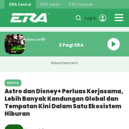
Skip to main content
ERA Central
ERA Sabah
ERA Sarawak
Log in
Listen Live
3 Pagi ERA
Advertisement
BERITA
Astro dan Disney+ Perluas Kerjasama,
Lebih Banyak Kandungan Global dan
Tempatan Kini Dalam Satu Ekosistem
Hiburan