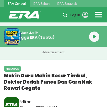
Skip to main content
ERA Central
ERA Sabah
ERA Sarawak
Log in
Listen Live
Hujung Minggu ERA (Sabtu)
Advertisement
HIBURAN
Makin Garu Makin Besar Timbul,
Doktor Dedah Punca Dan Cara Nak
Rawat Gegata
Editor