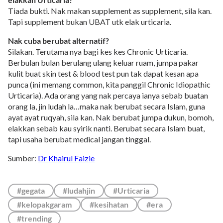
Tiada bukti. Nak makan supplement as supplement, sila kan.
Tapi supplement bukan UBAT utk elak urticaria.
Nak cuba berubat alternatif?
Silakan. Terutama nya bagi kes kes Chronic Urticaria.
Berbulan bulan berulang ulang keluar ruam, jumpa pakar
kulit buat skin test & blood test pun tak dapat kesan apa
punca (ini memang common, kita panggil Chronic Idiopathic
Urticaria). Ada orang yang nak percaya ianya sebab buatan
orang la, jin ludah la…maka nak berubat secara Islam, guna
ayat ayat ruqyah, sila kan. Nak berubat jumpa dukun, bomoh,
elakkan sebab kau syirik nanti. Berubat secara Islam buat,
tapi usaha berubat medical jangan tinggal.
Sumber:
Dr Khairul Faizie
#gegata
#ludahjin
#Urticaria
#kelopakgaram
#kesihatan
#era
#trending