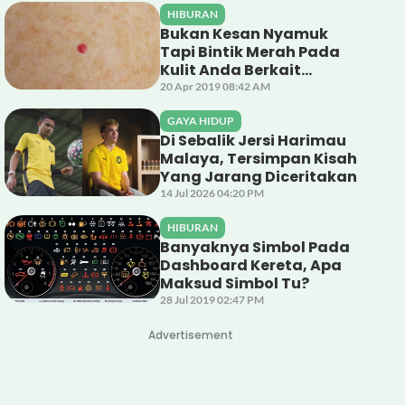
HIBURAN
Bukan Kesan Nyamuk
Tapi Bintik Merah Pada
Kulit Anda Berkait
Dengan Salur Darah
20 Apr 2019 08:42 AM
GAYA HIDUP
Di Sebalik Jersi Harimau
Malaya, Tersimpan Kisah
Yang Jarang Diceritakan
14 Jul 2026 04:20 PM
HIBURAN
Banyaknya Simbol Pada
Dashboard Kereta, Apa
Maksud Simbol Tu?
28 Jul 2019 02:47 PM
Advertisement