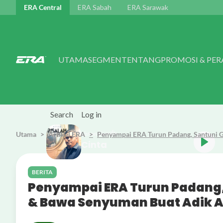
Skip to main content
ERA Central
ERA Sabah
ERA Sarawak
UTAMA
SEGMEN
TENTANG
PROMOSI & PE
Search
Log in
Utama
Artikel ERA
Listen Live
Penyampai ERA Turun Padang, Santuni 
Syam Risalah Cinta
BERITA
Penyampai ERA Turun Padang,
& Bawa Senyuman Buat Adik A