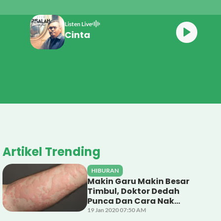
Listen Live
Syam Risalah Cinta
Artikel Trending
HIBURAN
Makin Garu Makin Besar
Timbul, Doktor Dedah
Punca Dan Cara Nak
Rawat Gegata
19 Jan 2020 07:50 AM