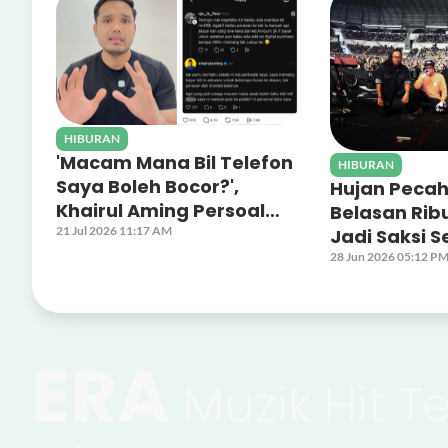
HIBURAN
'Macam Mana Bil Telefon
HIBURAN
Saya Boleh Bocor?',
Hujan Pecah
Khairul Aming Persoal
Belasan Rib
Dakwaan Maklumat
21 Jul 2026 11:17 AM
Jadi Saksi S
Peribadi Tersebar
Tahun Perja
28 Jun 2026 05:12 P
ERA
Muzik Hit Te