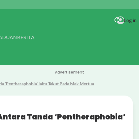
Log in
RADUAN
BERITA
Advertisement
da ‘Pentheraphobia’ Iaitu Takut Pada Mak Mertua
 Antara Tanda ‘Pentheraphobia’