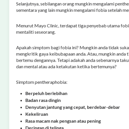
Selanjutnya, sebilangan orang mungkin mengalami penthe
sementara yang lain mungkin mengalami fobia setelah me
Menurut Mayo Clinic, terdapat tiga penyebab utama fobia
mentaliti seseorang.
Apakah simptom bagi fobia ini? Mungkin anda tidak suka
mengkritik gaya keibubapaan anda. Atau, mungkin anda ti
bertemu dengannya. Tetapi adakah anda sebenarnya takut
dan mental atau ada ketakutan ketika bertemunya?
Simptom pentheraphobia:
Berpeluh berlebihan
Badan rasa dingin
Denyutan jantung yang cepat, berdebar-debar
Kekeliruan
Rasa macam nak pengsan atau pening
Deringan di telinga