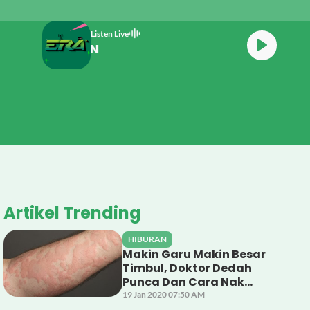
Listen Live
ERATHON
Artikel Trending
HIBURAN
Makin Garu Makin Besar
Timbul, Doktor Dedah
Punca Dan Cara Nak
Rawat Gegata
19 Jan 2020 07:50 AM