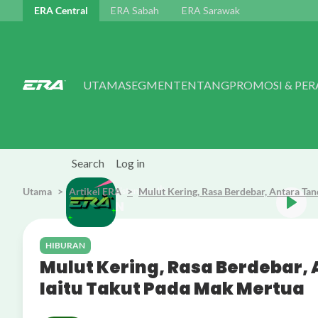
Skip to main content
ERA Central
ERA Sabah
ERA Sarawak
UTAMA
SEGMEN
TENTANG
PROMOSI & PE
Search
Log in
Utama
Artikel ERA
Listen Live
Mulut Kering, Rasa Berdebar, Antara Tan
ERATHON
HIBURAN
Mulut Kering, Rasa Berdebar,
Iaitu Takut Pada Mak Mertua