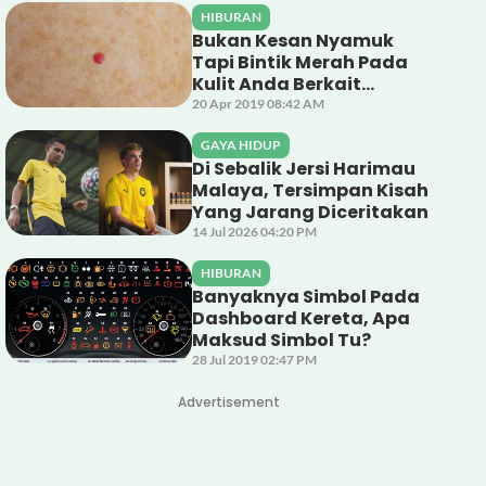
HIBURAN
Bukan Kesan Nyamuk
Tapi Bintik Merah Pada
Kulit Anda Berkait
Dengan Salur Darah
20 Apr 2019 08:42 AM
GAYA HIDUP
Di Sebalik Jersi Harimau
Malaya, Tersimpan Kisah
Yang Jarang Diceritakan
14 Jul 2026 04:20 PM
HIBURAN
Banyaknya Simbol Pada
Dashboard Kereta, Apa
Maksud Simbol Tu?
28 Jul 2019 02:47 PM
Advertisement