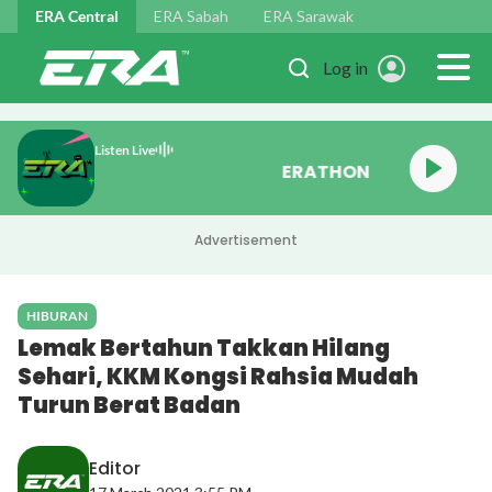
Skip to main content
ERA Central
ERA Sabah
ERA Sarawak
Log in
Listen Live
ERATHON
Advertisement
HIBURAN
Lemak Bertahun Takkan Hilang
Sehari, KKM Kongsi Rahsia Mudah
Turun Berat Badan
Editor