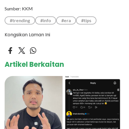
Sumber: KKM
#trending
#info
#era
#tips
Kongsikan Laman Ini
Artikel Berkaitan