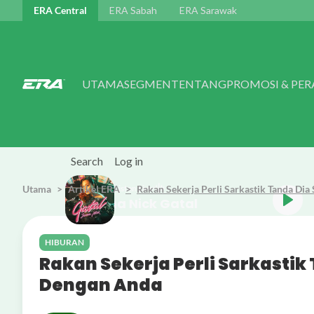
Skip to main content
ERA Central
ERA Sabah
ERA Sarawak
UTAMA
SEGMEN
TENTANG
PROMOSI & PE
Search
Log in
Utama
Artikel ERA
Listen Live
Rakan Sekerja Perli Sarkastik Tanda D
Janna N
HIBURAN
Rakan Sekerja Perli Sarkasti
Dengan Anda