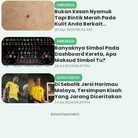
HIBURAN
Bukan Kesan Nyamuk
Tapi Bintik Merah Pada
Kulit Anda Berkait
Dengan Salur Darah
20 Apr 2019 08:42 AM
HIBURAN
Banyaknya Simbol Pada
Dashboard Kereta, Apa
Maksud Simbol Tu?
28 Jul 2019 02:47 PM
GAYA HIDUP
Di Sebalik Jersi Harimau
Malaya, Tersimpan Kisah
Yang Jarang Diceritakan
14 Jul 2026 04:20 PM
Advertisement