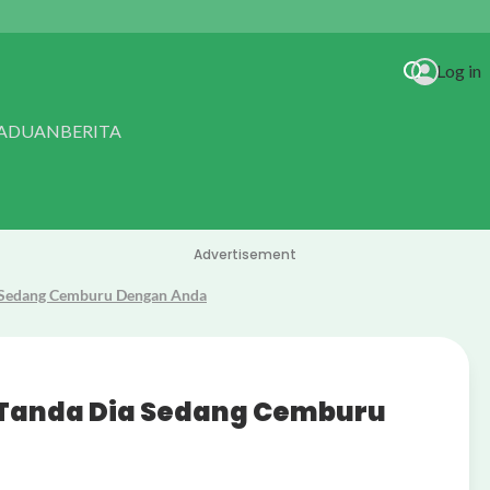
Log in
RADUAN
BERITA
Advertisement
ia Sedang Cemburu Dengan Anda
ick Gatal
k Tanda Dia Sedang Cemburu