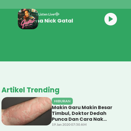
Listen Live
Janna Nick 
Artikel Trending
HIBURAN
Makin Garu Makin Besar
Timbul, Doktor Dedah
Punca Dan Cara Nak
Rawat Gegata
19 Jan 2020 07:50 AM