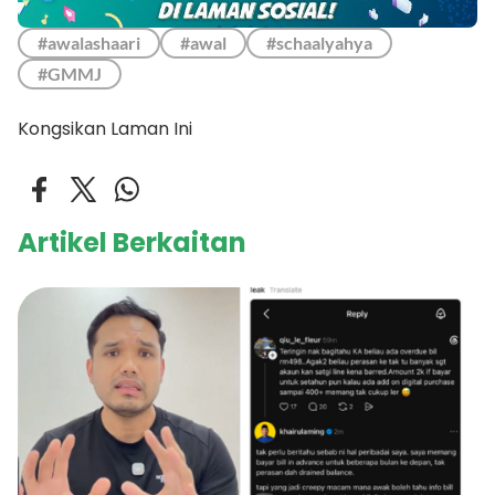
#awalashaari
#awal
#schaalyahya
#GMMJ
Kongsikan Laman Ini
Artikel Berkaitan