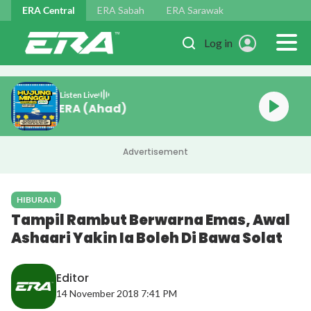
Skip to main content
ERA Central
ERA Sabah
ERA Sarawak
Log in
Listen Live
Hujung Minggu ERA (Ahad)
Advertisement
HIBURAN
Tampil Rambut Berwarna Emas, Awal
Ashaari Yakin Ia Boleh Di Bawa Solat
Editor
14 November 2018 7:41 PM