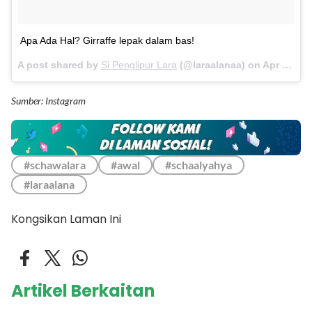
Apa Ada Hal? Girraffe lepak dalam bas!
A post shared by
Si Penglipur Lara
(@laraalanaa) on
Apr 9, 2018 at 12:15am PDT
Sumber: Instagram
#schawalara
#awal
#schaalyahya
#laraalana
Kongsikan Laman Ini
Artikel Berkaitan