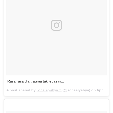
Rasa rasa dia trauma tak lepas ni...
A post shared by
Scha Alyahya™
(@schaalyahya) on
Apr 9, 2018 at 2:07am PDT