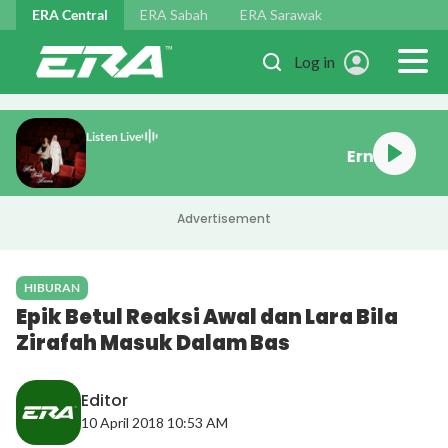
Skip to main content
ERA Central
ERA Sabah
ERA Sarawak
Log in
Listen Live
Penuh Kecewa
Advertisement
HIBURAN
Epik Betul Reaksi Awal dan Lara Bila
Zirafah Masuk Dalam Bas
Editor
10 April 2018 10:53 AM