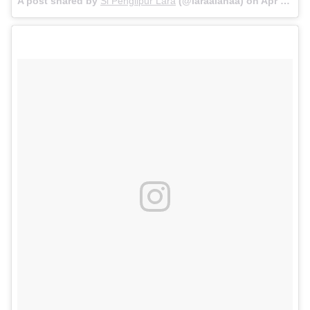
A post shared by
Si Penglipur Lara
(@laraalanaa) on
Apr 9, 2018 at 12:17am PDT