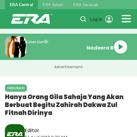
Skip to main content
ERA Central
ERA Sabah
ERA Sarawak
Log in
Listen Live
Nadeera Bukan 
Advertisement
HIBURAN
Hanya Orang Gila Sahaja Yang Akan
Berbuat Begitu Zahirah Dakwa Zul
Fitnah Dirinya
Editor