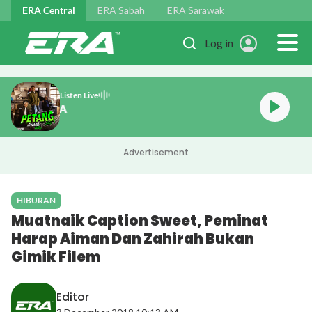
Skip to main content
ERA Central
ERA Sabah
ERA Sarawak
Log in
Listen Live
PETANG ERA
Advertisement
HIBURAN
Muatnaik Caption Sweet, Peminat
Harap Aiman Dan Zahirah Bukan
Gimik Filem
Editor