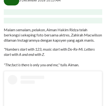
3 December 2018 10:13 AM
Malam semalam, pelakon, Aiman Hakim Ridza telah
berkongsi sekeping foto bersama aktres, Zahirah Macwilson
dilaman Instagramnya dengan kapsyen yang agak manis.
"Numbers start with 123, music start with Do-Re-Mi. Letters
start with A and end with Z.
"The fact is there is only you and me,"
tulis Aiman.