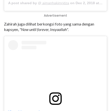
A post shared by @
aimanhakimridza
on
Dec 2, 2018 at 6:06am PST
Advertisement
Zahirah juga dilihat berkongsi foto yang sama dengan
kapsyen,
"Now until forever, Insyaallah".