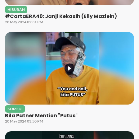
HIBURAN
#CartaERA40: Janji Kekasih (Elly Mazlein)
28 May 2024 02:31 PM
KOMEDI
Bila Patner Mention "Putus"
20 May 2024 03:50 PM