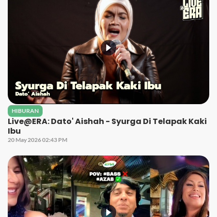
HIBURAN
Live@ERA: Dato' Aishah - Syurga Di Telapak Kaki
Ibu
20 May 2026 02:43 PM