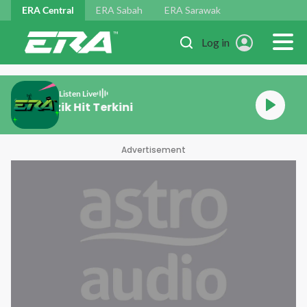
Skip to main content
ERA Central
ERA Sabah
ERA Sarawak
Log in
Listen Live
Muzik Hit Terkini
Advertisement