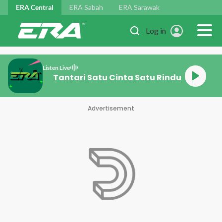
Skip to main content
ERA Central
ERA Sabah
ERA Sarawak
Log in
Listen Live
Tantari Satu Cinta S
Advertisement