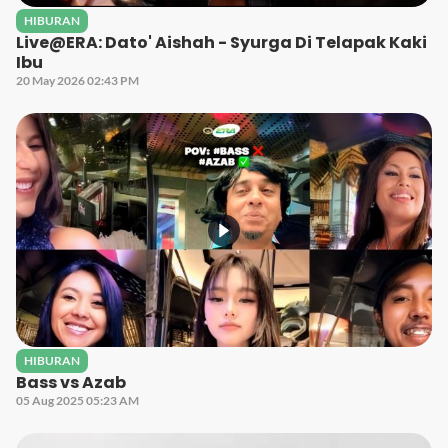
HIBURAN
Live@ERA: Dato' Aishah - Syurga Di Telapak Kaki
Ibu
20 May 2026 02:43 PM
HIBURAN
Bass vs Azab
05 Aug 2025 05:23 AM