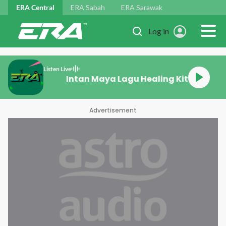
Skip to main content
ERA Central
ERA Sabah
ERA Sarawak
Log in
Listen Live
Intan Maya Lag
Advertisement